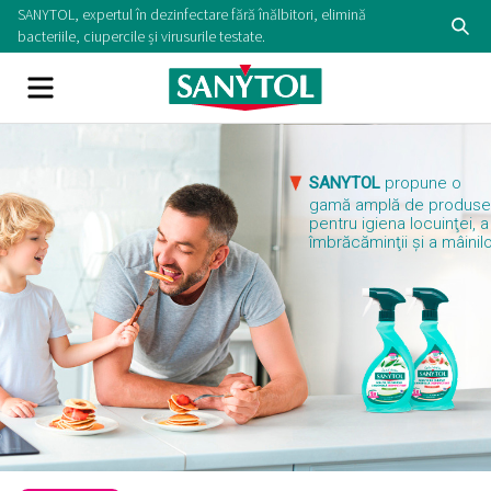
Skip
SANYTOL, expertul în dezinfectare fără înălbitori, elimină
Se
to
bacteriile, ciupercile și virusurile testate.
content
Menu
SANYTOL
propune o
gamă amplă de produs
pentru igiena locuinţei, a
îmbrăcăminţii şi a mâinilo