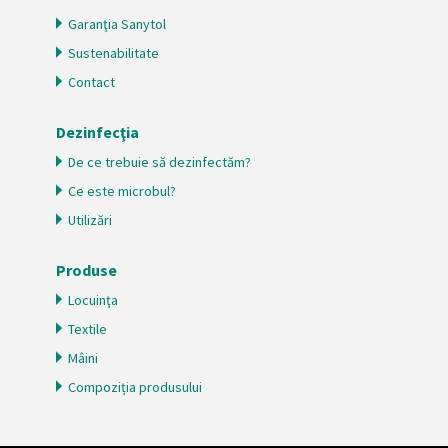
pot combina cu alte informații oferite de dvs. sau culese
Garanţia Sanytol
în urma folosirii serviciilor lor.
Sustenabilitate
Contact
Dezinfecţia
De ce trebuie să dezinfectăm?
Ce este microbul?
Utilizări
Produse
Locuinţa
Textile
Mâini
Compoziția produsului