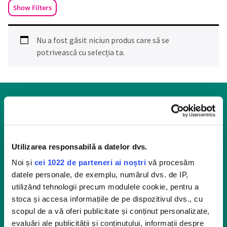
Show Filters
Nu a fost găsit niciun produs care să se
potrivească cu selecția ta.
Utilizarea responsabilă a datelor dvs.
Noi și
cei 1022 de parteneri ai noștri
vă procesăm
datele personale, de exemplu, numărul dvs. de IP,
Cu SANYTOL, adio microbi şi murdărie!
utilizând tehnologii precum modulele cookie, pentru a
stoca și accesa informațiile de pe dispozitivul dvs., cu
Fiind specialist în măsuri de igienă pentru
scopul de a vă oferi publicitate și conținut personalizate,
protejarea faţă de riscurile de infecţii şi boli,
evaluări ale publicității și conținutului, informații despre