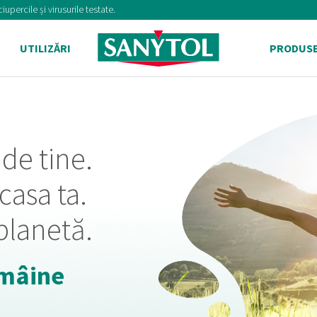
upercile și virusurile testate.
UTILIZĂRI
PRODUS
de tine.
casa ta.
planetă.
 mâine