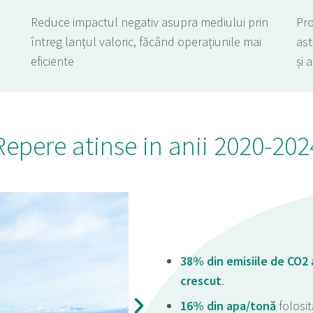
Reduce impactul negativ asupra mediului prin
Pr
întreg lanțul valoric, făcând operațiunile mai
ast
eficiente
și 
Repere atinse in anii 2020-202
38% din emisiile de CO2 
crescut
.
16% din apa/tonă
folosi