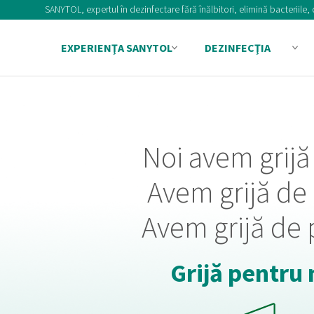
SANYTOL, expertul în dezinfectare fără înălbitori, elimină bacteriile, ci
EXPERIENŢA SANYTOL
DEZINFECŢIA
Noi avem grijă 
Avem grijă de 
Avem grijă de 
Grijă pentru