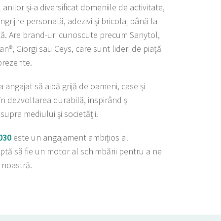
anilor și-a diversificat domeniile de activitate,
îngrijire personală, adezivi și bricolaj până la
. Are brand-uri cunoscute precum Sanytol,
an®, Giorgi sau Ceys, care sunt lideri de piață
prezente.
a angajat să aibă grijă de oameni, case și
în dezvoltarea durabilă, inspirând și
upra mediului și societății.
030
este un angajament ambițios al
ptă să fie un motor al schimbării pentru a ne
a noastră.