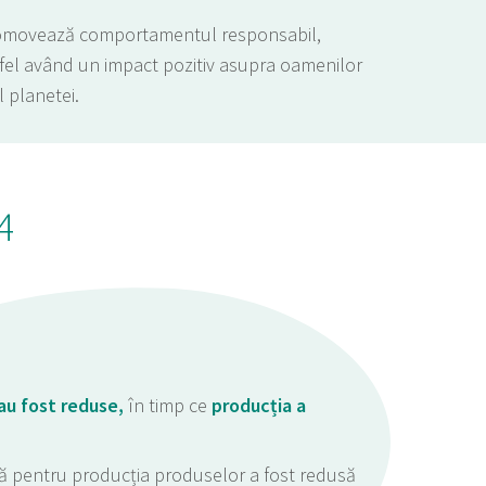
omovează comportamentul responsabil,
fel având un impact pozitiv asupra oamenilor
al planetei.
4
au fost reduse,
în timp ce
producția a
tă pentru producția produselor a fost redusă