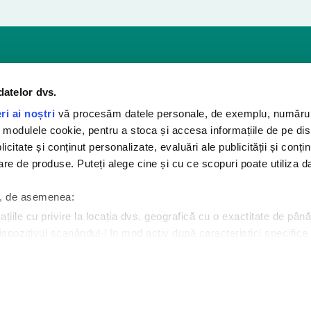
microbi şi murdărie!
datelor dvs.
măsuri de igienă pentru protejarea faţă de riscurile de infecţii şi bol
ri ai noștri
vă procesăm datele personale, de exemplu, numărul 
: îmbrăcăminte, pardoseli, bucătării, băi… De la dezinfectantul pe
 modulele cookie, pentru a stoca și accesa informațiile de pe dis
la gelul hidroalcoolic, locuinţa dv. respiră cu gama noastră de pr
citate și conținut personalizate, evaluări ale publicității și conțin
re de produse. Puteți alege cine și cu ce scopuri poate utiliza d
i, de asemenea:
iile cu privire la locația dvs. geografică cu o exactitate de până
ispozitivul scanândul-l în mod activ după caracteristici specific
 despre procesarea datelor dvs. personale și configurați-vă prefer
 Sanytol
Dezinfecţia
uteți modifica sau retrage oricând acordul din Declarația despre
em?
De ce trebuie să dezinfectăm?