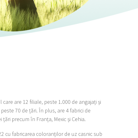
care are 12 filiale, peste 1.000 de angajați și
peste 70 de țări. În plus, are 4 fabrici de
ei țări precum în Franța, Mexic și Cehia.
922 cu fabricarea coloranților de uz casnic sub