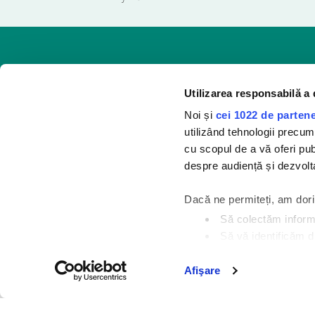
Cu SANYTOL, adio 
Utilizarea responsabilă a 
Fiind specialist în 
Noi și
cei 1022 de partene
locuinţei zi de zi
utilizând tehnologii precum
camera de baie sau 
cu scopul de a vă oferi publi
suprafeţele.
despre audiență și dezvolta
Dacă ne permiteți, am dor
Să colectăm informaț
Să vă identificăm d
Găsiți mai multe informații
Experienţa
Afişare
secțiunea cu detalii
. Vă p
cookie.
Cine sunt