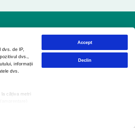
Accept
i, Sanytol vă ajută să trataţi igiena mâinilor şi a
dvs. de IP,
ntru îmbrăcăminte la produsul anticalcar pentru
pozitivul dvs.,
Declin
oduse dezinfectante pentru toate zonele şi
utului, informații
atele dvs.
 la câțiva metri
e (amprentare)
ințele la
Produse
 modulele
Locuinţa