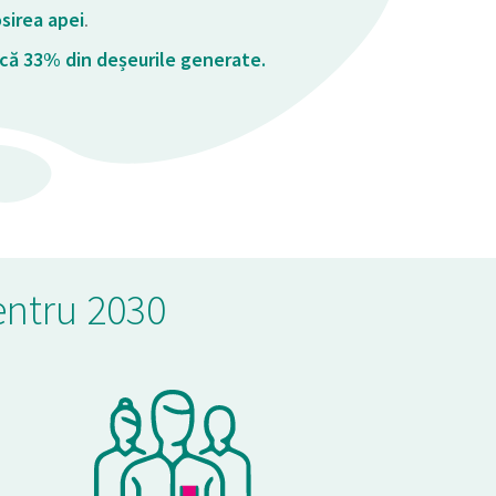
osirea apei
.
că 33% din deșeurile generate.
pentru 2030