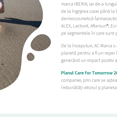
marca IBERIA, iar de-a lungul 
de la îngrijirea casei până la 
dermocosmetică farmaceutică
ALEX, Lactovit, Aftersun®, Ecr
pe segmentele în care sunt 
De la începuturi, AC Marca s-
planetă pentru a fi un reper 
generând un impact pozitiv as
Planul Care for Tomorrow 2
companiei, prin care se aștea
îmbunătăți viitorul și planet