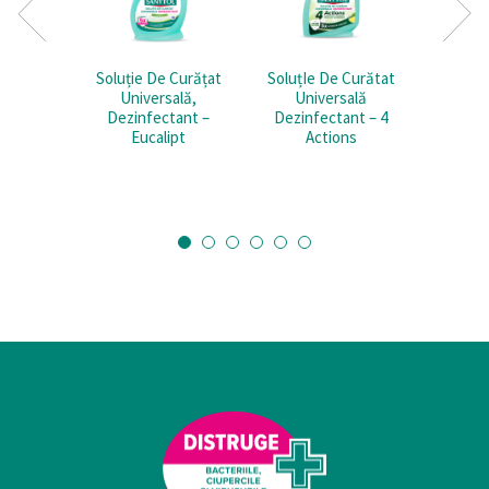
Soluție De Curățat
SoluțIe De Curătat
Soluți
Universală,
Universală
Uni
Dezinfectant –
Dezinfectant – 4
Dezinfe
Eucalipt
Actions