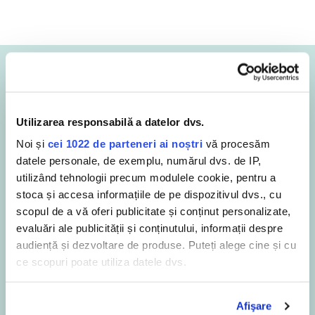
Acest produs este
conceput pentru a
îndepărta în mod eficient
Utilizarea responsabilă a datelor dvs.
Formulele SANYTOL sunt testate intr-un laborator de
Noi și
cei 1022 de parteneri ai noștri
vă procesăm
microbiologic si respecta atat standardele AFNOR cat si cele
datele personale, de exemplu, numărul dvs. de IP,
europene pentru eficacitatea antimicrobiana. Ele
utilizând tehnologii precum modulele cookie, pentru a
garanteaza o igiena perfecta si sunt active in: „
stoca și accesa informațiile de pe dispozitivul dvs., cu
scopul de a vă oferi publicitate și conținut personalizate,
evaluări ale publicității și conținutului, informații despre
audiență și dezvoltare de produse. Puteți alege cine și cu
ce scopuri poate utiliza datele dvs.
Dacă ne permiteți, am dori, de asemenea:
Afişare
Să colectăm informațiile cu privire la locația dvs.