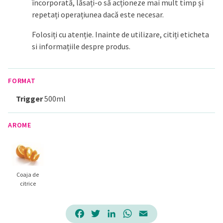
încorporată, lăsați-o să acționeze mai mult timp și
repetați operațiunea dacă este necesar.
Folosiți cu atenție. Inainte de utilizare, citiți eticheta
si informațiile despre produs.
FORMAT
Trigger
500ml
AROME
Coaja de
citrice
Facebook
Twitter
LinkedIn
WhatsApp
Email