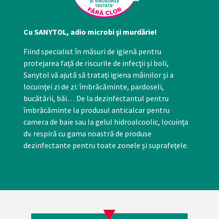
Cu SANYTOL, adio microbi şi murdărie!
Fiind specialist în măsuri de igienă pentru
protejarea faţă de riscurile de infecţii şi boli,
Sanytol vă ajută să trataţi igiena mâinilor şi a
locuinţei zi de zi: îmbrăcăminte, pardoseli,
bucătării, băi… De la dezinfectantul pentru
îmbrăcăminte la produsul anticalcar pentru
camera de baie sau la gelul hidroalcoolic, locuinţa
dv. respiră cu gama noastră de produse
dezinfectante pentru toate zonele şi suprafeţele.