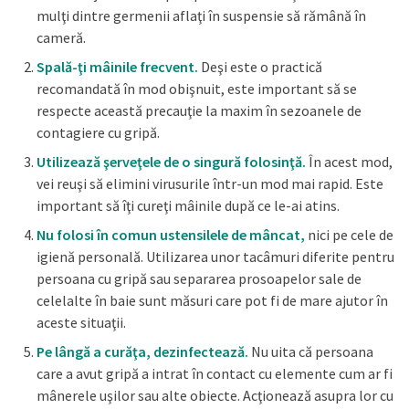
mulţi dintre germenii aflaţi în suspensie să rămână în
cameră.
Spală-ţi mâinile frecvent.
Deşi este o practică
recomandată în mod obişnuit, este important să se
respecte această precauţie la maxim în sezoanele de
contagiere cu gripă.
Utilizează şerveţele de o singură folosinţă.
În acest mod,
vei reuşi să elimini virusurile într-un mod mai rapid. Este
important să îţi cureţi mâinile după ce le-ai atins.
Nu folosi în comun ustensilele de mâncat,
nici pe cele de
igienă personală. Utilizarea unor tacâmuri diferite pentru
persoana cu gripă sau separarea prosoapelor sale de
celelalte în baie sunt măsuri care pot fi de mare ajutor în
aceste situaţii.
Pe lângă a curăţa, dezinfectează.
Nu uita că persoana
care a avut gripă a intrat în contact cu elemente cum ar fi
mânerele uşilor sau alte obiecte. Acţionează asupra lor cu