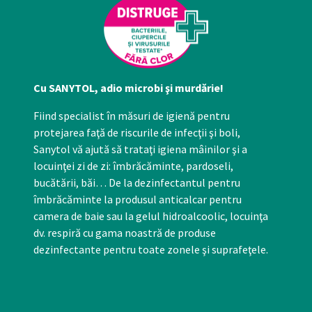
Cu SANYTOL, adio microbi şi murdărie!
Fiind specialist în măsuri de igienă pentru
protejarea faţă de riscurile de infecţii şi boli,
Sanytol vă ajută să trataţi igiena mâinilor şi a
locuinţei zi de zi: îmbrăcăminte, pardoseli,
bucătării, băi… De la dezinfectantul pentru
îmbrăcăminte la produsul anticalcar pentru
camera de baie sau la gelul hidroalcoolic, locuinţa
dv. respiră cu gama noastră de produse
dezinfectante pentru toate zonele şi suprafeţele.