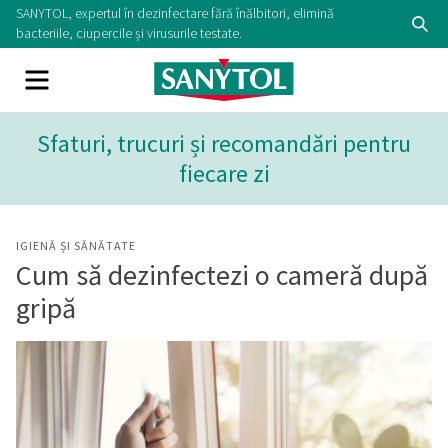
Skip
SANYTOL, expertul în dezinfectare fără înălbitori, elimină
Se
to
bacteriile, ciupercile și virusurile testate.
content
Menu
Sfaturi, trucuri și recomandări pentru
fiecare zi
IGIENĂ ȘI SĂNĂTATE
Cum să dezinfectezi o cameră după
gripă