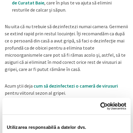
de Curatat Baie
, care în plus te va ajuta să elimini
resturile de calcar şi săpun.
Nu uita că nu trebuie să dezinfectezi numai camera. Germenii
se extind rapid prin restul locuinţei. Îţi recomandăm ca după
ce o persoană din casă a avut gripă, să faci o dezinfecţie mai
profundă ca de obicei pentru a elimina toate
microorganismele care pot să fi rămas acolo şi, astfel, să te
asiguri că ai eliminat în mod corect orice rest de virusuri ai
gripei, care ar fi putut rămâne în casă.
Acum ştii deja
cum să dezinfectezi o cameră de virusuri
pentru viitorul sezon al gripei.
Te poate interesa și
Utilizarea responsabilă a datelor dvs.