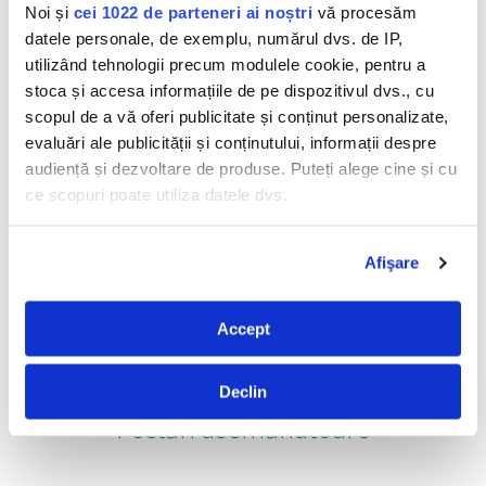
Noi și
cei 1022 de parteneri ai noștri
vă procesăm
datele personale, de exemplu, numărul dvs. de IP,
utilizând tehnologii precum modulele cookie, pentru a
stoca și accesa informațiile de pe dispozitivul dvs., cu
scopul de a vă oferi publicitate și conținut personalizate,
evaluări ale publicității și conținutului, informații despre
audiență și dezvoltare de produse. Puteți alege cine și cu
ce scopuri poate utiliza datele dvs.
Soluție De Curățat
Dezinfectant
Universală,
Solutie De Curatat
Dezinfectant –
Baie
Dacă ne permiteți, am dori, de asemenea:
Eucalipt
Afişare
Să colectăm informațiile cu privire la locația dvs.
geografică cu o exactitate de până la câțiva metri
Accept
Să vă identificăm dispozitivul scanândul-l în mod
activ după caracteristici specifice (amprentare)
Găsiți mai multe informații despre procesarea datelor
Declin
dvs. personale și configurați-vă preferințele la
secțiunea
Postări asemănatoare
cu detalii
. Vă puteți modifica sau retrage oricând acordul
din Declarația despre modulele cookie.