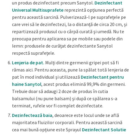
un produs dezinfectant precum Sanytol.
Dezinfectant
Universal Multisuprafete
reprezintă opţiunea perfectă
pentru această sarcină. Pulverizează-l pe suprafeţele pe
care vrei să le dezinfectezi, la o distanţă de circa 20 cm, şi
repartizează produsul cu o cârpă curată şi umedă. Nu te
preocupa pentru aplicarea sa pe mobile sau podele din
lemn: produsele de curăţat dezinfectante Sanytol
respectă suprafeţele.
Lenjeria de pat.
Mulţi dintre germenii gripei pot să fi
rămas aici. Pentru aceasta, pune la spălat totă lenjeria de
pat în mod individual şi utilizează
Dezinfectant pentru
haine Sanytol
, acest produs elimină 99,9% din germeni.
Trebuie doar să adaugi 2 doze de produs în cutia
balsamului (nu pune balsam) şi după ce spălarea s-a
terminat, rufele vor fi complet dezinfectate.
Dezinfectează baia
, deoarece este locul unde se află
majoritatea fluizilor corporali. Pentru această sarcină
cea mai bună opţiune este Sprayul
Dezinfectant Solutie