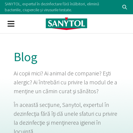
Skip
SANYTOL, expertul în dezinfectare fără înălbitori, elimină
Se
to
bacteriile, ciupercile și virusurile testate.
content
Menu
Blog
Ai copii mici? Ai animal de companie? Eşti
alergic? Ai întrebări cu privire la modul de a
menţine un cămin curat şi sănătos?
În această secţiune, Sanytol, expertul în
dezinfecţia fără îţi dă unele sfaturi cu privire
la dezinfecţie şi menţinerea igienei în
locuinţă.