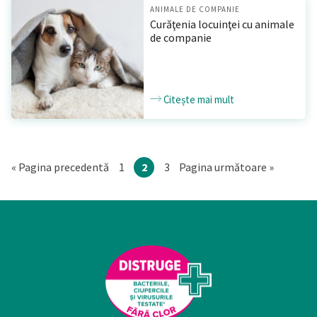
ANIMALE DE COMPANIE
Curăţenia locuinţei cu animale
de companie
Citește mai mult
Go
Go
Go
«
Pagina precedentă
1
2
3
Pagina următoare »
to
to
to
page
page
page