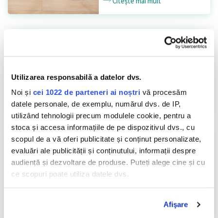
Citește mai mult
BAIE
Ce este mucegaiul?
Utilizarea responsabilă a datelor dvs.
Noi și
cei 1022 de parteneri ai noștri
vă procesăm
Citește mai mult
datele personale, de exemplu, numărul dvs. de IP,
utilizând tehnologii precum modulele cookie, pentru a
stoca și accesa informațiile de pe dispozitivul dvs., cu
scopul de a vă oferi publicitate și conținut personalizate,
BAIE
Cum se curăţă şi se
evaluări ale publicității și conținutului, informații despre
dezinfectează cada de baie?
audiență și dezvoltare de produse. Puteți alege cine și cu
ce scopuri poate utiliza datele dvs.
Dacă ne permiteți, am dori, de asemenea:
Citește mai mult
Afişare
Să colectăm informațiile cu privire la locația dvs.